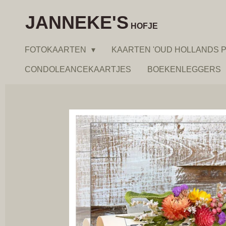
Ga
JANNEKE'S
direct
HOFJE
naar
FOTOKAARTEN
KAARTEN 'OUD HOLLANDS P
de
hoofdinhoud
CONDOLEANCEKAARTJES
BOEKENLEGGERS