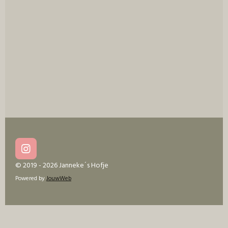
I
n
© 2019 - 2026 Janneke´s Hofje
s
Powered by
JouwWeb
t
a
g
r
a