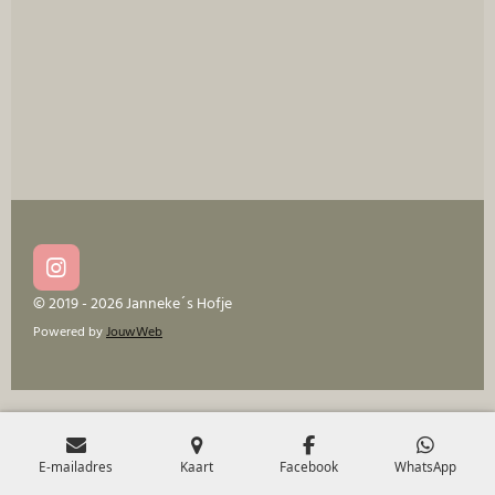
I
n
© 2019 - 2026 Janneke´s Hofje
s
Powered by
JouwWeb
t
a
g
r
a
m
E-mailadres
Kaart
Facebook
WhatsApp