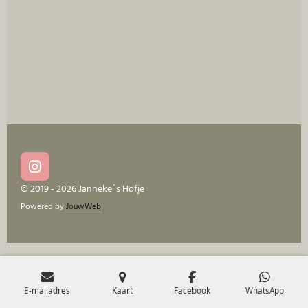
e
l
r
e
n
e
n
I
n
© 2019 - 2026 Janneke´s Hofje
s
Powered by
JouwWeb
t
a
g
r
a
m
E-mailadres
Kaart
Facebook
WhatsApp