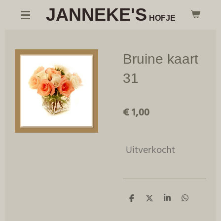
JANNEKE'S
Ga
HOFJE
direct
naar
de
Bruine kaart
hoofdinhoud
31
€ 1,00
Uitverkocht
D
D
S
D
e
e
h
e
l
e
a
l