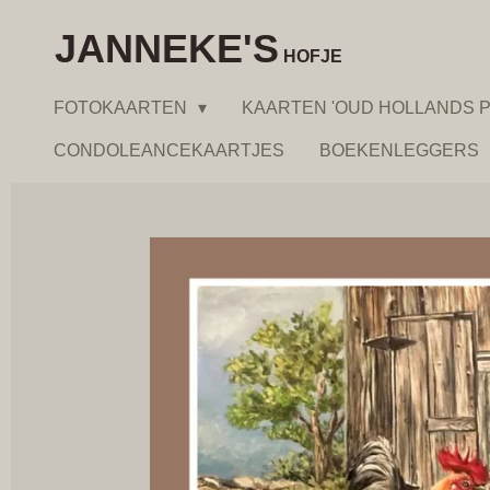
Ga
JANNEKE'S
direct
HOFJE
naar
FOTOKAARTEN
KAARTEN 'OUD HOLLANDS P
de
hoofdinhoud
CONDOLEANCEKAARTJES
BOEKENLEGGERS