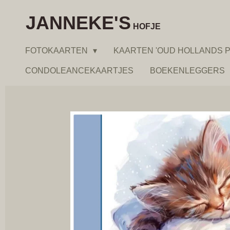
Ga
JANNEKE'S
direct
HOFJE
naar
FOTOKAARTEN
KAARTEN 'OUD HOLLANDS P
de
hoofdinhoud
CONDOLEANCEKAARTJES
BOEKENLEGGERS