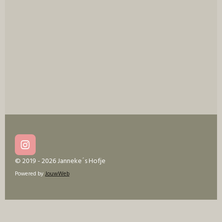
e
l
r
e
n
e
n
I
n
© 2019 - 2026 Janneke´s Hofje
s
Powered by
JouwWeb
t
a
g
r
a