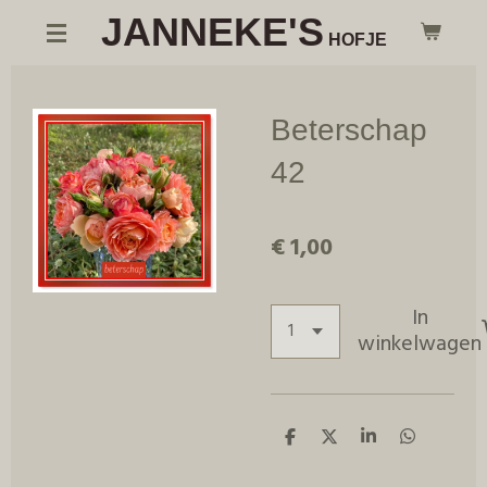
JANNEKE'S
Ga
HOFJE
direct
naar
de
Beterschap
hoofdinhoud
42
€ 1,00
In
winkelwagen
D
D
S
D
e
e
h
e
l
e
a
l