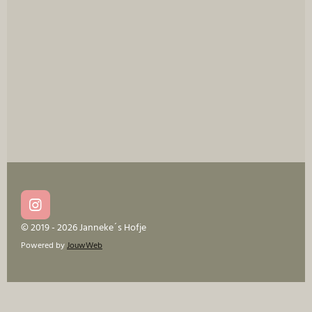
e
l
r
e
n
e
n
I
n
© 2019 - 2026 Janneke´s Hofje
s
Powered by
JouwWeb
t
a
g
r
a