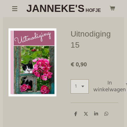
JANNEKE'S
Ga
HOFJE
direct
naar
de
Uitnodiging
hoofdinhoud
15
€ 0,90
In
winkelwagen
D
D
S
D
e
e
h
e
l
e
a
l