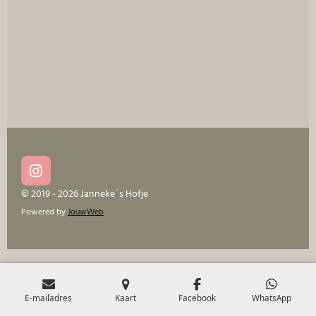
e
l
r
e
n
e
n
I
n
© 2019 - 2026 Janneke´s Hofje
s
Powered by
JouwWeb
t
a
g
r
a
m
E-mailadres
Kaart
Facebook
WhatsApp