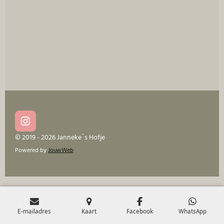
e
l
r
e
n
e
n
I
n
© 2019 - 2026 Janneke´s Hofje
s
Powered by
JouwWeb
t
a
g
r
a
m
E-mailadres
Kaart
Facebook
WhatsApp