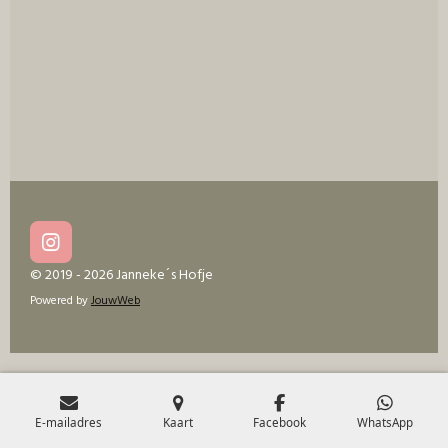
e
l
r
e
n
e
n
I
n
© 2019 - 2026 Janneke´s Hofje
s
Powered by
JouwWeb
t
a
g
r
a
m
E-mailadres
Kaart
Facebook
WhatsApp