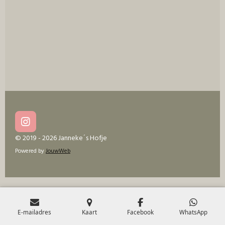
e
l
r
e
n
e
n
I
n
© 2019 - 2026 Janneke´s Hofje
s
Powered by
JouwWeb
t
a
g
r
a
m
E-mailadres
Kaart
Facebook
WhatsApp