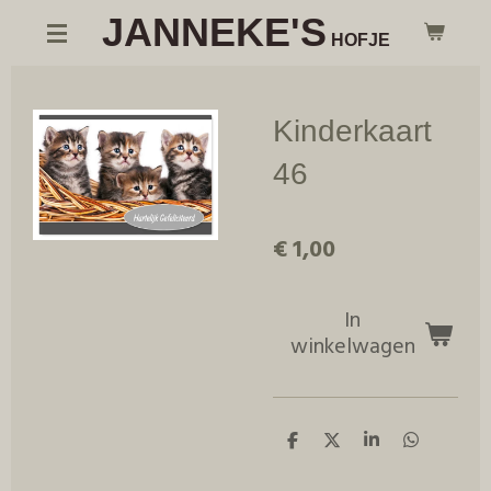
JANNEKE'S
Ga
HOFJE
direct
naar
de
Kinderkaart
hoofdinhoud
46
€ 1,00
In
winkelwagen
D
D
S
D
e
e
h
e
l
e
a
l