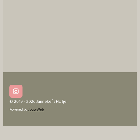
I
n
© 2019 - 2026 Janneke´s Hofje
s
Powered by
JouwWeb
t
a
g
r
a