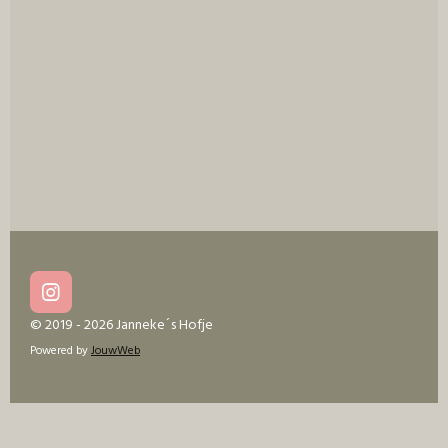
I
n
© 2019 - 2026 Janneke´s Hofje
s
Powered by
JouwWeb
t
a
g
r
a