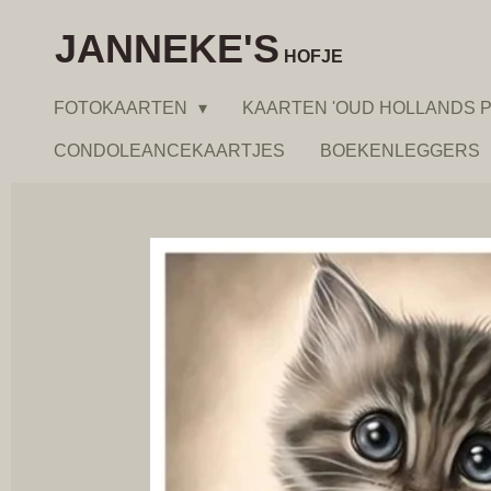
Ga
JANNEKE'S
direct
HOFJE
naar
FOTOKAARTEN
KAARTEN 'OUD HOLLANDS P
de
hoofdinhoud
CONDOLEANCEKAARTJES
BOEKENLEGGERS