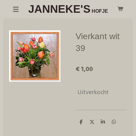
JANNEKE'S
Ga
HOFJE
direct
naar
de
Vierkant wit
hoofdinhoud
39
€ 1,00
Uitverkocht
D
D
S
D
e
e
h
e
l
e
a
l