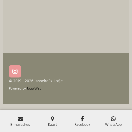
e
l
r
e
n
e
n
I
n
© 2019 - 2026 Janneke´s Hofje
s
Powered by
JouwWeb
t
a
g
r
a
m
E-mailadres
Kaart
Facebook
WhatsApp