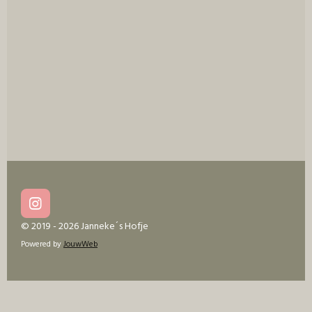
e
l
r
e
n
e
n
I
n
© 2019 - 2026 Janneke´s Hofje
s
Powered by
JouwWeb
t
a
g
r
a