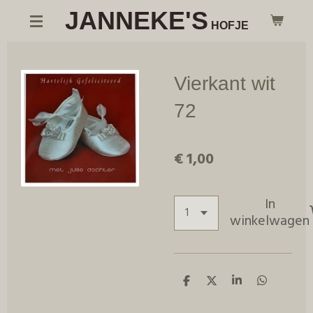
JANNEKE'S
Ga
HOFJE
direct
naar
de
Vierkant wit
hoofdinhoud
72
€ 1,00
In
winkelwagen
D
D
S
D
e
e
h
e
l
e
a
l