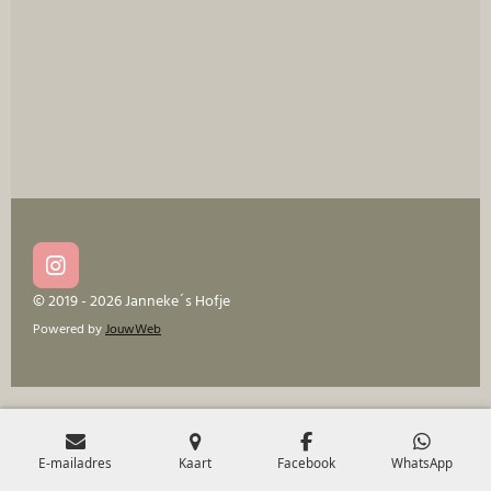
e
l
r
e
n
e
n
I
n
© 2019 - 2026 Janneke´s Hofje
s
Powered by
JouwWeb
t
a
g
r
a
m
E-mailadres
Kaart
Facebook
WhatsApp