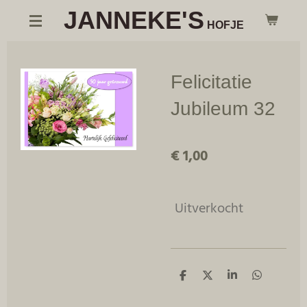
JANNEKE'S
Ga
HOFJE
direct
naar
de
Felicitatie
hoofdinhoud
Jubileum 32
€ 1,00
Uitverkocht
D
D
S
D
e
e
h
e
l
e
a
l