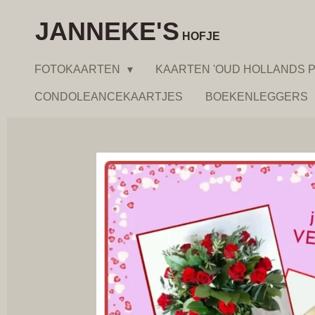
Ga
JANNEKE'S
direct
HOFJE
naar
FOTOKAARTEN
KAARTEN 'OUD HOLLANDS P
de
hoofdinhoud
CONDOLEANCEKAARTJES
BOEKENLEGGERS