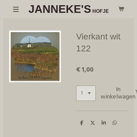
JANNEKE'S
Ga
HOFJE
direct
naar
de
Vierkant wit
hoofdinhoud
122
€ 1,00
In
winkelwagen
D
D
S
D
e
e
h
e
l
e
a
l