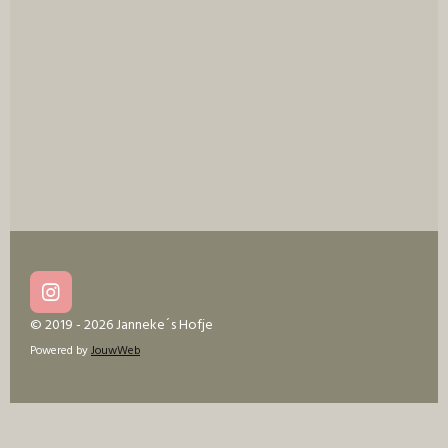
e
l
r
e
n
e
n
I
n
© 2019 - 2026 Janneke´s Hofje
s
Powered by
JouwWeb
t
a
g
r
a