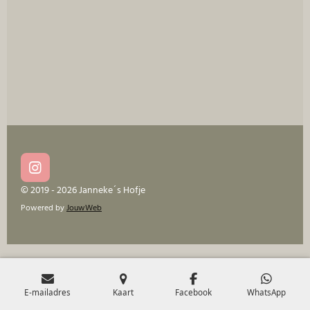
e
l
r
e
n
e
n
I
n
© 2019 - 2026 Janneke´s Hofje
s
Powered by
JouwWeb
t
a
g
r
a
m
E-mailadres
Kaart
Facebook
WhatsApp