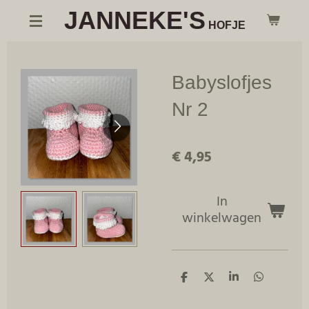
JANNEKE'S
Ga
HOFJE
direct
naar
de
Babyslofjes
hoofdinhoud
Nr 2
€ 4,95
In
winkelwagen
D
D
S
D
e
e
h
e
l
e
a
l