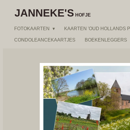
Ga
JANNEKE'S
direct
HOFJE
naar
FOTOKAARTEN
KAARTEN 'OUD HOLLANDS P
de
hoofdinhoud
CONDOLEANCEKAARTJES
BOEKENLEGGERS