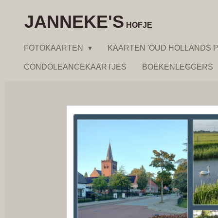
Ga
JANNEKE'S
direct
HOFJE
naar
FOTOKAARTEN
KAARTEN 'OUD HOLLANDS P
de
hoofdinhoud
CONDOLEANCEKAARTJES
BOEKENLEGGERS