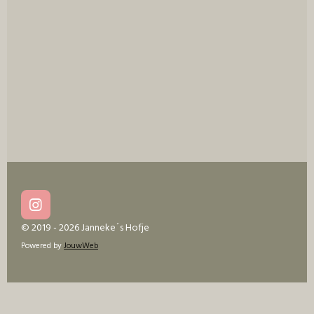
I
n
© 2019 - 2026 Janneke´s Hofje
s
Powered by
JouwWeb
t
a
g
r
a