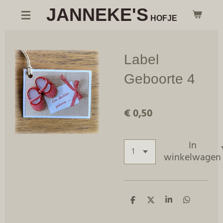
JANNEKE'S
Ga
HOFJE
direct
naar
de
Label
hoofdinhoud
Geboorte 4
€ 0,50
In
winkelwagen
D
D
S
D
e
e
h
e
l
e
a
l