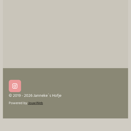
e
l
r
e
n
e
n
I
n
© 2019 - 2026 Janneke´s Hofje
s
Powered by
JouwWeb
t
a
g
r
a