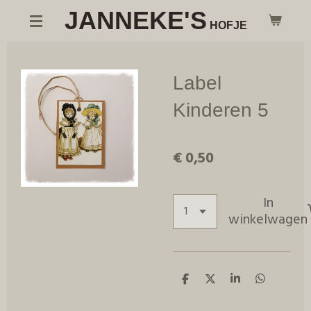
JANNEKE'S
Ga
HOFJE
direct
naar
de
Label
hoofdinhoud
Kinderen 5
€ 0,50
In
winkelwagen
D
D
S
D
e
e
h
e
l
e
a
l