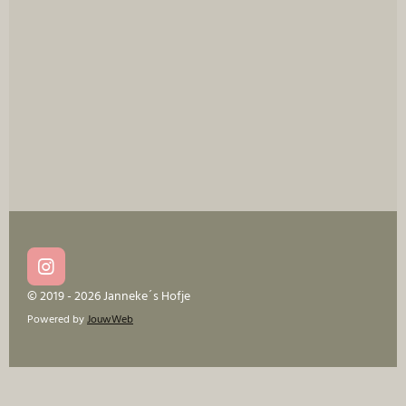
e
l
r
e
n
e
n
I
n
© 2019 - 2026 Janneke´s Hofje
s
Powered by
JouwWeb
t
a
g
r
a