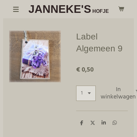
JANNEKE'S
Ga
HOFJE
direct
naar
de
Label
hoofdinhoud
Algemeen 9
€ 0,50
In
winkelwagen
D
D
S
D
e
e
h
e
l
e
a
l