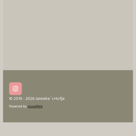
e
l
r
e
n
e
n
I
n
© 2019 - 2026 Janneke´s Hofje
s
Powered by
JouwWeb
t
a
g
r
a