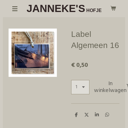
JANNEKE'S
Ga
HOFJE
direct
naar
de
Label
hoofdinhoud
Algemeen 16
€ 0,50
In
winkelwagen
D
D
S
D
e
e
h
e
l
e
a
l