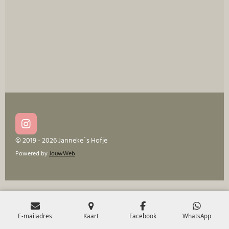
e
l
r
e
n
e
n
I
n
© 2019 - 2026 Janneke´s Hofje
s
Powered by
JouwWeb
t
a
g
r
a
m
E-mailadres
Kaart
Facebook
WhatsApp