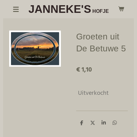
JANNEKE'S
Ga
HOFJE
direct
naar
de
Groeten uit
hoofdinhoud
De Betuwe 5
€ 1,10
Uitverkocht
D
D
S
D
e
e
h
e
l
e
a
l