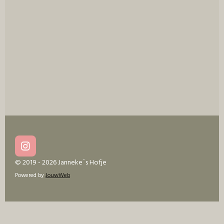
I
n
© 2019 - 2026 Janneke´s Hofje
s
Powered by
JouwWeb
t
a
g
r
a