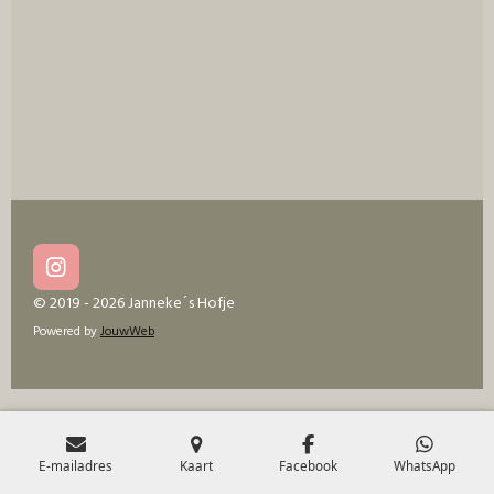
I
n
© 2019 - 2026 Janneke´s Hofje
s
Powered by
JouwWeb
t
a
g
r
a
m
E-mailadres
Kaart
Facebook
WhatsApp