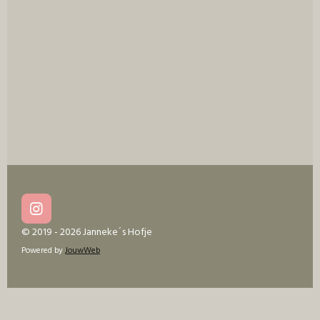
n
e
n
I
n
© 2019 - 2026 Janneke´s Hofje
s
Powered by
JouwWeb
t
a
g
r
a