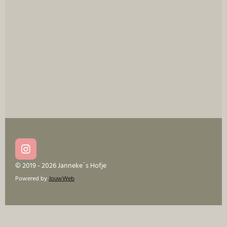
I
n
© 2019 - 2026 Janneke´s Hofje
s
Powered by
JouwWeb
t
a
g
r
a