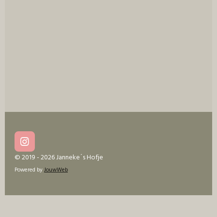
I
n
© 2019 - 2026 Janneke´s Hofje
s
Powered by
JouwWeb
t
a
g
r
a