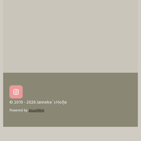
e
l
r
e
n
e
n
I
n
© 2019 - 2026 Janneke´s Hofje
s
Powered by
JouwWeb
t
a
g
r
a