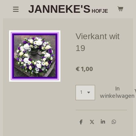
JANNEKE'S
Ga
HOFJE
direct
naar
de
Vierkant wit
hoofdinhoud
19
€ 1,00
In
winkelwagen
D
D
S
D
e
e
h
e
l
e
a
l