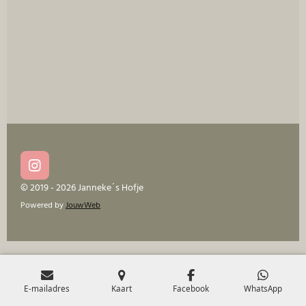
e
l
r
e
n
e
n
I
n
© 2019 - 2026 Janneke´s Hofje
s
Powered by
JouwWeb
t
a
g
r
a
m
E-mailadres
Kaart
Facebook
WhatsApp