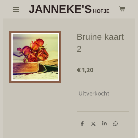
JANNEKE'S
Ga
HOFJE
direct
naar
de
Bruine kaart
hoofdinhoud
2
€ 1,20
Uitverkocht
D
D
S
D
e
e
h
e
l
e
a
l