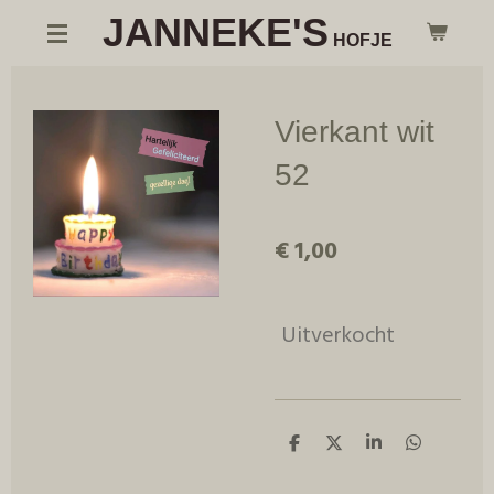
JANNEKE'S
Ga
HOFJE
direct
naar
de
Vierkant wit
hoofdinhoud
52
€ 1,00
Uitverkocht
D
D
S
D
e
e
h
e
l
e
a
l