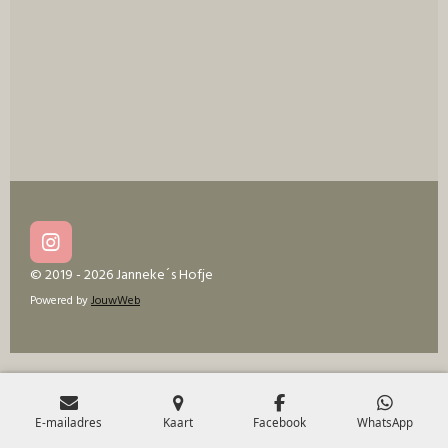
e
l
r
e
n
e
n
I
n
© 2019 - 2026 Janneke´s Hofje
s
Powered by
JouwWeb
t
a
g
r
a
m
E-mailadres
Kaart
Facebook
WhatsApp