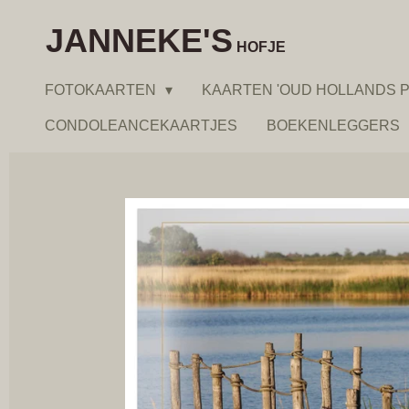
Ga
JANNEKE'S
direct
HOFJE
naar
FOTOKAARTEN
KAARTEN 'OUD HOLLANDS P
de
hoofdinhoud
CONDOLEANCEKAARTJES
BOEKENLEGGERS