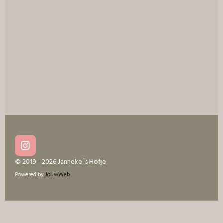
I
n
© 2019 - 2026 Janneke´s Hofje
s
Powered by
JouwWeb
t
a
g
r
a