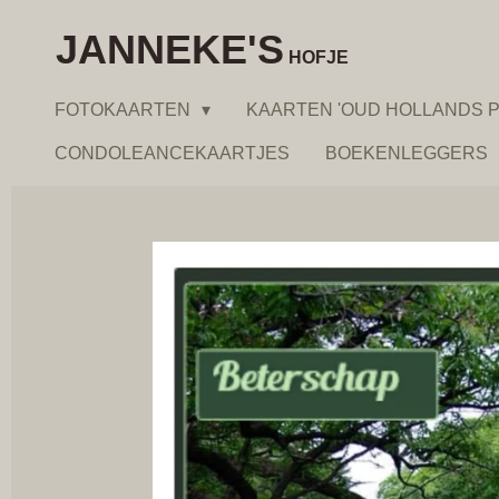
Ga
JANNEKE'S
direct
HOFJE
naar
FOTOKAARTEN
KAARTEN 'OUD HOLLANDS P
de
hoofdinhoud
CONDOLEANCEKAARTJES
BOEKENLEGGERS