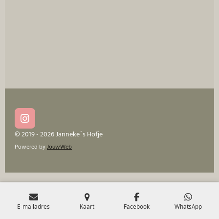
I
n
© 2019 - 2026 Janneke´s Hofje
s
Powered by
JouwWeb
t
a
g
r
a
m
E-mailadres
Kaart
Facebook
WhatsApp