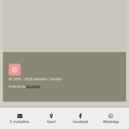
I
n
© 2019 - 2026 Janneke´s Hofje
s
Powered by
JouwWeb
t
a
g
r
a
m
E-mailadres
Kaart
Facebook
WhatsApp