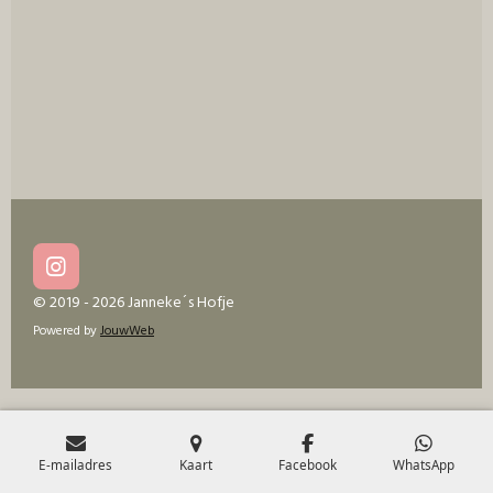
e
l
r
e
n
e
n
I
n
© 2019 - 2026 Janneke´s Hofje
s
Powered by
JouwWeb
t
a
g
r
a
m
E-mailadres
Kaart
Facebook
WhatsApp