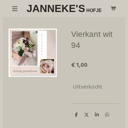
JANNEKE'S
Ga
HOFJE
direct
naar
de
Vierkant wit
hoofdinhoud
94
€ 1,00
Uitverkocht
D
D
S
D
e
e
h
e
l
e
a
l