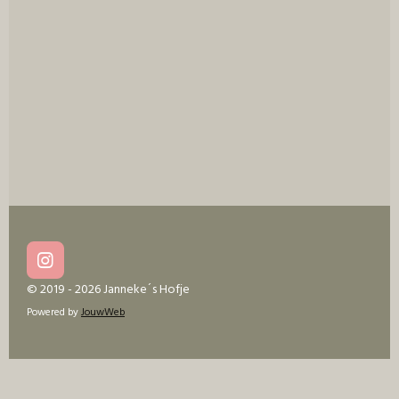
e
l
r
e
n
e
n
I
n
© 2019 - 2026 Janneke´s Hofje
s
Powered by
JouwWeb
t
a
g
r
a