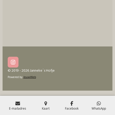
I
n
© 2019 - 2026 Janneke´s Hofje
s
Powered by
JouwWeb
t
a
g
r
a
m
E-mailadres
Kaart
Facebook
WhatsApp