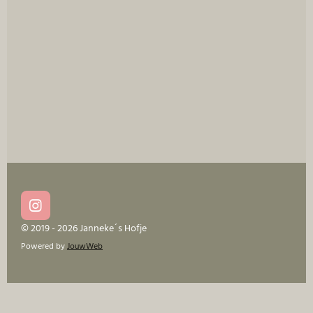
I
n
© 2019 - 2026 Janneke´s Hofje
s
Powered by
JouwWeb
t
a
g
r
a