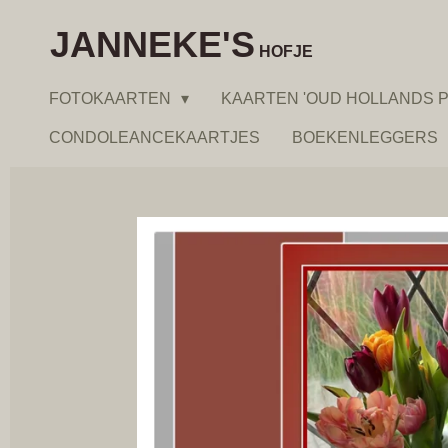
Ga
JANNEKE'S
direct
HOFJE
naar
FOTOKAARTEN
KAARTEN 'OUD HOLLANDS P
de
hoofdinhoud
CONDOLEANCEKAARTJES
BOEKENLEGGERS