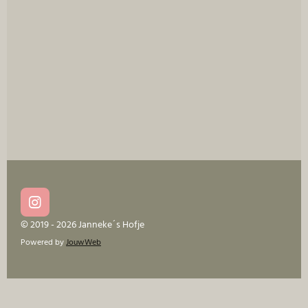
I
n
© 2019 - 2026 Janneke´s Hofje
s
Powered by
JouwWeb
t
a
g
r
a