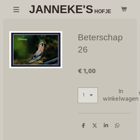
JANNEKE'S
Ga
HOFJE
direct
naar
de
Beterschap
hoofdinhoud
26
€ 1,00
In
winkelwagen
D
D
S
D
e
e
h
e
l
e
a
l