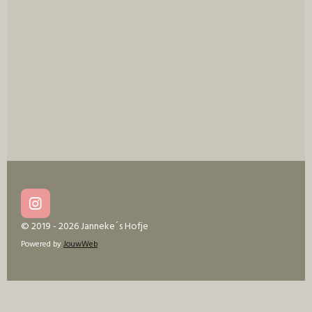
e
l
r
e
n
e
n
I
n
© 2019 - 2026 Janneke´s Hofje
s
Powered by
JouwWeb
t
a
g
r
a