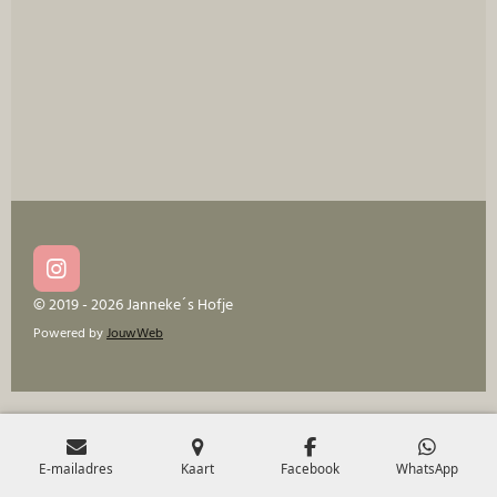
I
n
© 2019 - 2026 Janneke´s Hofje
s
Powered by
JouwWeb
t
a
g
r
a
m
E-mailadres
Kaart
Facebook
WhatsApp